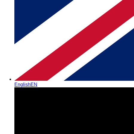
English
EN