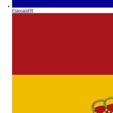
Français
FR